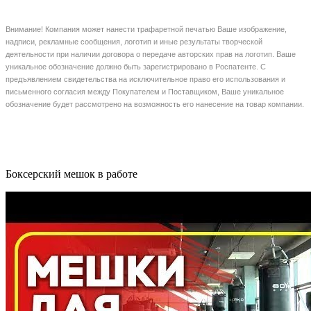
Внимание! Компания может нанести трафаретной печатью Ваше изображение,
надписи, рекламные сообщения, логотип и иные результаты творческой
деятельности при наличии договора о передаче авторских прав на логотип. Ваше
уникальное обозначение должно быть зарегистрировано в Роспатенте. С
предъявлением свидетельства на исключительное право его использования и
письменного согласия между Покупателем и Поставщиком, Ваше уникальное
обозначение будет рассмотрено на возможность его нанесение на товар компании.
Боксерский мешок в работе