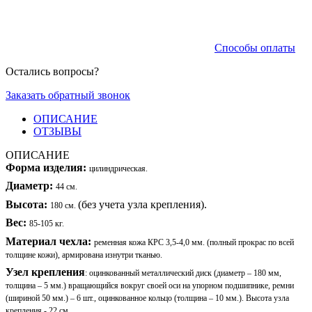
Способы оплаты
Остались вопросы?
Заказать обратный звонок
ОПИСАНИЕ
ОТЗЫВЫ
ОПИСАНИЕ
Форма изделия:
цилиндрическая.
Диаметр:
44 см.
Высота:
(без учета узла крепления).
180 см.
Вес:
85-105 кг.
Материал чехла:
ременная кожа КРС 3,5-4,0 мм. (полный прокрас по всей
толщине кожи), армирована изнутри тканью.
Узел крепления
: оцинкованный металлический диск (диаметр – 180 мм,
толщина – 5 мм.) вращающийся вокруг своей оси на упорном подшипнике, ремни
(шириной 50 мм.) – 6 шт., оцинкованное кольцо (толщина – 10 мм.). Высота узла
крепления - 22 см.