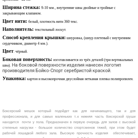
Ширина стежка:
9-10 мм.,
внутренние швы двойные и тройные с
закрывающим клапаном.
Цвет нити:
белый, плотность нити 360 текс.
Наполнитель:
текстильный лоскут.
Способ крепления крышки:
шнуровка, (шнур плетеный с внутренним
сердечником, диаметр 4 мм.).
Цвет
: чёрный.
Боковая поверхность:
изготавливается из трёх деталей (три вертикальных
На боковой поверхности изделия нанесен логотип
шва).
производителя Бойко-Спорт серебристой краской.
Упаковка:
картон и высокопрочная двуслойная нетканая пленка полипропилен.
Боксерский мешок который подойдет как для начинающего, так и для
профессионала, и для самых маленьких т..к нижняя часть боксерской груши
находится почти у пола. Предназначен в первую очередь для залов с высокой
степенью нагрузки - большое количество спортсменов тяжей, при этом будет
рабочей лошадкой любого зала. Высокую прочность изделия обеспечивает,