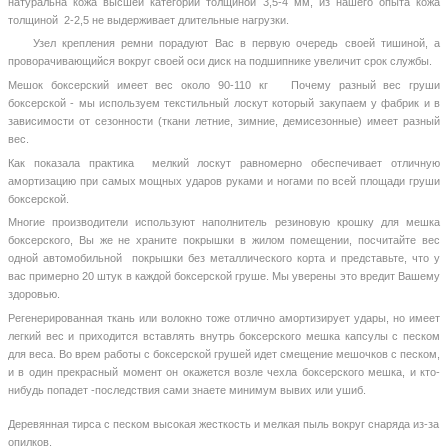
натуральна кожа высшей категории толщиной 3,5-4 мм, из нашего опыта кожа
толщиной 2-2,5 не выдерживает длительные нагрузки.
Узел крепления ремни порадуют Вас в первую очередь своей тишиной, а
проворачивающийся вокруг своей оси диск на подшипнике увеличит срок службы.
Мешок боксерский имеет вес около 90-110 кг
Почему разный вес груши
боксерской - мы используем текстильный лоскут который закупаем у фабрик и в
зависимости от сезонности (ткани летние, зимние, демисезонные) имеет разный
вес.
Как показала практика мелкий лоскут равномерно обеспечивает отличную
амортизацию при самых мощных ударов руками и ногами по всей площади груши
боксерской.
Многие производители используют наполнитель резиновую крошку для мешка
боксерского, Вы же не храните покрышки в жилом помещении, посчитайте вес
одной автомобильной покрышки без металлического корта и представьте, что у
вас примерно 20 штук в каждой боксерской груше. Мы уверены это вредит Вашему
здоровью.
Регенерированная ткань или волокно тоже отлично амортизирует удары, но имеет
легкий вес и приходится вставлять внутрь боксерского мешка капсулы с песком
для веса. Во врем работы с боксерской грушей идет смещение мешочков с песком,
и в один прекрасный момент он окажется возле чехла боксерского мешка, и кто-
нибудь попадет -последствия сами знаете минимум вывих или ушиб.
Деревянная тирса с песком высокая жесткость и мелкая пыль вокруг снаряда из-за
опилков.